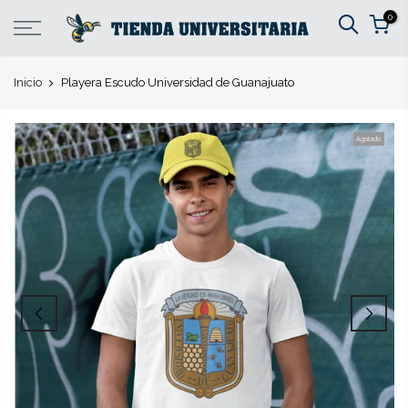
Ir
0
al
contenido
Inicio
Playera Escudo Universidad de Guanajuato
principal
Agotado